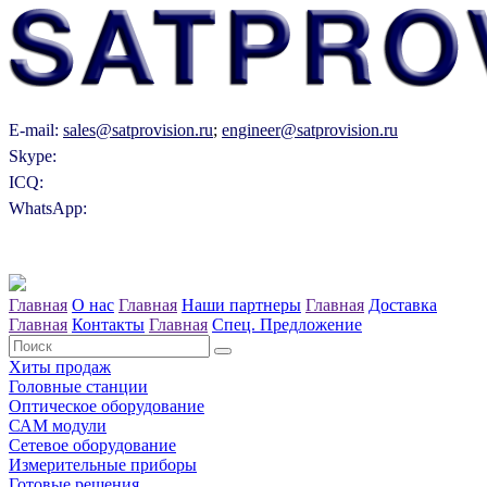
E-mail:
sales@satprovision.ru
;
engineer@satprovision.ru
Skype:
ICQ:
WhatsApp:
Главная
О нас
Главная
Наши партнеры
Главная
Доставка
Главная
Контакты
Главная
Спец. Предложение
Хиты продаж
Головные станции
Оптическое оборудование
САM модули
Сетевое оборудование
Измерительные приборы
Готовые решения