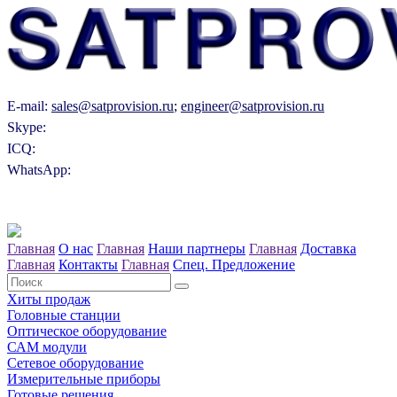
E-mail:
sales@satprovision.ru
;
engineer@satprovision.ru
Skype:
ICQ:
WhatsApp:
Главная
О нас
Главная
Наши партнеры
Главная
Доставка
Главная
Контакты
Главная
Спец. Предложение
Хиты продаж
Головные станции
Оптическое оборудование
САM модули
Сетевое оборудование
Измерительные приборы
Готовые решения