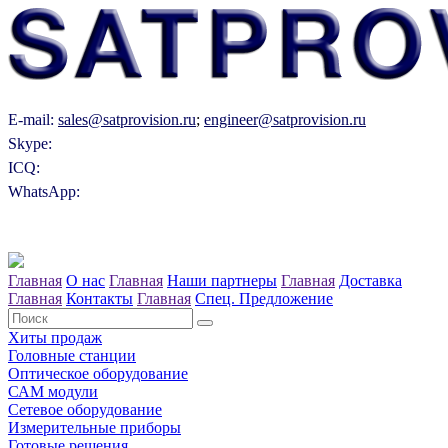
E-mail:
sales@satprovision.ru
;
engineer@satprovision.ru
Skype:
ICQ:
WhatsApp:
Главная
О нас
Главная
Наши партнеры
Главная
Доставка
Главная
Контакты
Главная
Спец. Предложение
Хиты продаж
Головные станции
Оптическое оборудование
САM модули
Сетевое оборудование
Измерительные приборы
Готовые решения