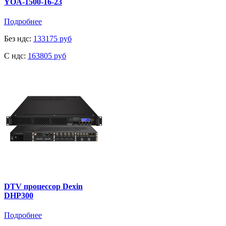
YOA-1500-16-23
Подробнее
Без ндс:
133175 руб
C ндс:
163805 руб
DTV процессор Dexin
DHP300
Подробнее