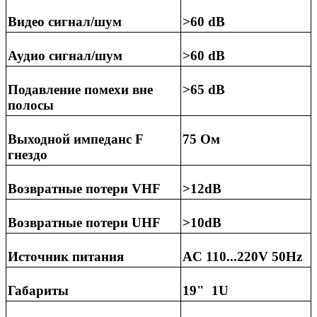
Видео сигнал/шум
>60 dB
Аудио сигнал/шум
>60 dB
Подавление помехи вне
>65 dB
полосы
Выходной импеданс F
75 Ом
гнездо
Возвратные потери VHF
>12dB
Возвратные потери UHF
>10dB
Источник питания
AC 110...220V 50Hz
Габариты
19" 1U