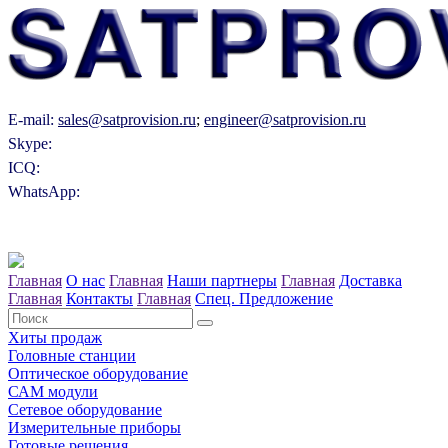
E-mail:
sales@satprovision.ru
;
engineer@satprovision.ru
Skype:
ICQ:
WhatsApp:
Главная
О нас
Главная
Наши партнеры
Главная
Доставка
Главная
Контакты
Главная
Спец. Предложение
Хиты продаж
Головные станции
Оптическое оборудование
САM модули
Сетевое оборудование
Измерительные приборы
Готовые решения