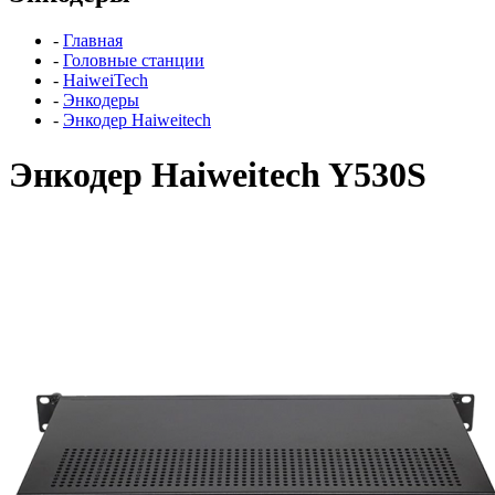
-
Главная
-
Головные станции
-
HaiweiTech
-
Энкодеры
-
Энкодер Haiweitech
Энкодер Haiweitech Y530S