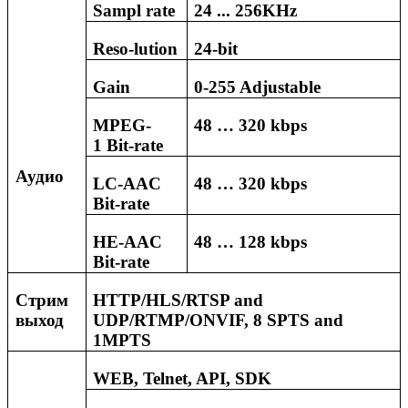
Sampl rate
24 ... 256KHz
Reso
-
lution
24-bit
Gain
0-255 Adjustable
MPEG-
48
…
320 kbps
1
Bit-rate
Аудио
LC-AAC
48 … 320 kbps
Bit-rate
HE-AAC
48 …
128
kbps
Bit-rate
Стрим
HTTP/HLS/RTSP and
выход
UDP/RTMP/ONVIF, 8 SPTS and
1MPTS
WEB, Telnet, API, SDK