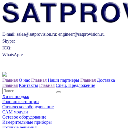
E-mail:
sales@satprovision.ru
;
engineer@satprovision.ru
Skype:
ICQ:
WhatsApp:
Главная
О нас
Главная
Наши партнеры
Главная
Доставка
Главная
Контакты
Главная
Спец. Предложение
Хиты продаж
Головные станции
Оптическое оборудование
САM модули
Сетевое оборудование
Измерительные приборы
Готовые решения