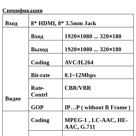
Спецификация
Вход
8*
HDMI, 8* 3.5mm Jack
Вход
1920
1080 ...
3
20
180
×
×
Выход
1920
1080 ...
320
180
×
×
Сoding
AVC/H.264
Bit-rate
0.1~12Mbps
Rate-
CBR/VBR
Contrl
Видео
GOP
IP…P ( without B Frame )
С
oding
MPEG-1 , LC-AAC, HE-
AAC, G.711