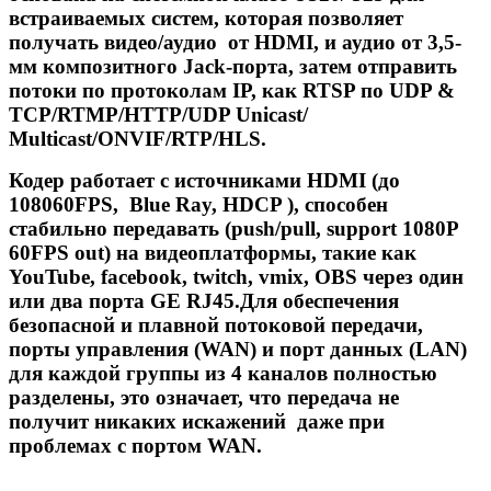
встраиваемых систем, которая позволяет
получать видео/аудио от HDMI, и аудио от 3,5-
мм композитного Jack-порта, затем отправить
потоки по протоколам IP, как RTSP по UDP &
TCP/RTMP/HTTP/UDP Unicast/
Multicast/ONVIF/RTP/HLS.
Кодер работает с источниками HDMI (до
108060FPS,
B
lue
R
ay, HDCP ), способен
стабильно передавать (push/pull, support 1080P
60FPS out) на видеоплатформы, такие как
YouTube, facebook, twitch, vmix, OBS через один
или два порта
GE
RJ45.
Для обеспечения
безопасной и плавной потоковой передачи,
порты управления (WAN) и порт данных (LAN)
для каждой группы из 4 каналов полностью
разделены, это означает, что передача не
получит никаких искажений даже при
проблемах с портом WAN.