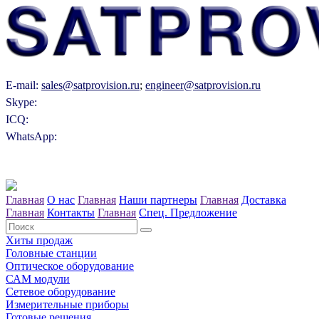
E-mail:
sales@satprovision.ru
;
engineer@satprovision.ru
Skype:
ICQ:
WhatsApp:
Главная
О нас
Главная
Наши партнеры
Главная
Доставка
Главная
Контакты
Главная
Спец. Предложение
Хиты продаж
Головные станции
Оптическое оборудование
САM модули
Сетевое оборудование
Измерительные приборы
Готовые решения