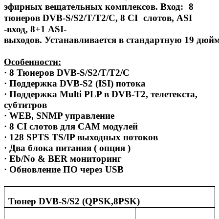
эфирных вещательных комплексов. Вход:
8
тюнеров DVB-S/S2/T/T2/C, 8
CI
слотов, ASI
-вход, 8+1 ASI-
выходов
.
Устанавливается
в
стандартную
19
дюй
Особенности:
· 8 Тюнеров DVB-S/S2/T/T2/C
· Поддержка DVB-S2 (ISI) потока
· Поддержка Multi PLP в DVB-T2, телетекста,
субтитров
· WEB, SNMP управление
· 8 CI слотов для CAM модулей
· 128 SPTS TS/IP выходных потоков
· Два блока питания ( опция )
· Eb/No & BER мониторинг
·
Обновление
ПО
через
USB
Тюнер
DVB-S/S2 (QPSK,8PSK)