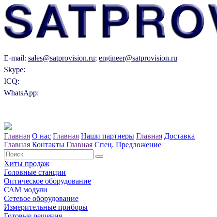
E-mail:
sales@satprovision.ru
;
engineer@satprovision.ru
Skype:
ICQ:
WhatsApp:
Главная
О нас
Главная
Наши партнеры
Главная
Доставка
Главная
Контакты
Главная
Спец. Предложение
Хиты продаж
Головные станции
Оптическое оборудование
САM модули
Сетевое оборудование
Измерительные приборы
Готовые решения