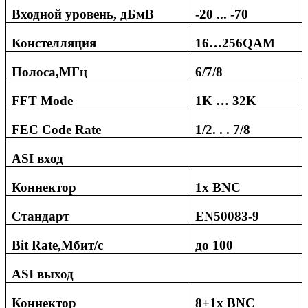
Входной уровень, дБмВ
-2
0
... -
70
Констелляция
16…256QAM
Полоса,МГц
6/7/8
FFT Mode
1K … 32K
FEC Code Rate
1/2. . . 7/8
ASI
вход
Коннектор
1
x BNC
Стандарт
EN50083-9
Bit Rate
,Мбит/с
до 100
ASI
выход
Коннектор
8+1x BNC