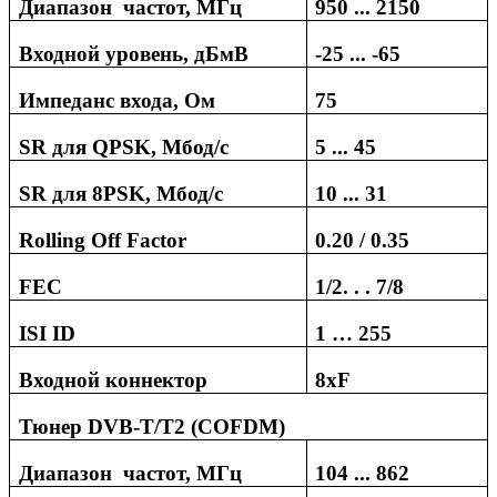
Диапазон частот, МГц
950 ... 2150
Входной уровень, дБмВ
-
2
5 ... -
6
5
Импеданс входа, Ом
75
SR для QPSK, Мбод/с
5 ... 45
SR для 8PSK, Мбод/с
10 ... 31
Rolling Off Factor
0.20 / 0.35
FEC
1/2. . . 7/8
ISI ID
1 … 255
Входной коннектор
8
x
F
Тюнер
DVB
-
T
/
T
2 (
COFDM
)
Диапазон частот, МГц
104
...
862