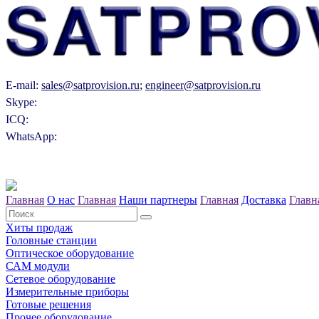
E-mail:
sales@satprovision.ru
;
engineer@satprovision.ru
Skype:
ICQ:
WhatsApp:
Главная
О нас
Главная
Наши партнеры
Главная
Доставка
Главн
Хиты продаж
Головные станции
Оптическое оборудование
САM модули
Сетевое оборудование
Измерительные приборы
Готовые решения
Прочее оборудование