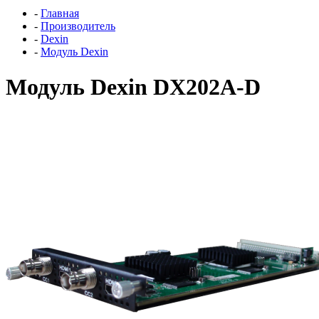
-
Главная
-
Производитель
-
Dexin
-
Модуль Dexin
Модуль Dexin DX202A-D