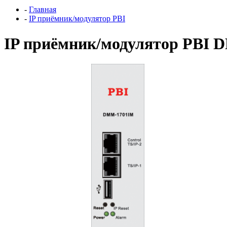
-
Главная
-
IP приёмник/модулятор PBI
IP приёмник/модулятор PBI 