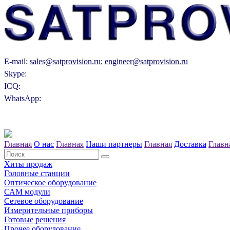
E-mail:
sales@satprovision.ru
;
engineer@satprovision.ru
Skype:
ICQ:
WhatsApp:
Главная
О нас
Главная
Наши партнеры
Главная
Доставка
Главн
Хиты продаж
Головные станции
Оптическое оборудование
САM модули
Сетевое оборудование
Измерительные приборы
Готовые решения
Прочее оборудование