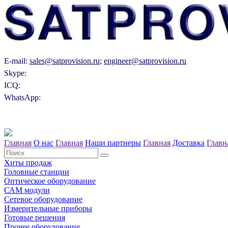
E-mail:
sales@satprovision.ru
;
engineer@satprovision.ru
Skype:
ICQ:
WhatsApp:
Главная
О нас
Главная
Наши партнеры
Главная
Доставка
Главн
Хиты продаж
Головные станции
Оптическое оборудование
САM модули
Сетевое оборудование
Измерительные приборы
Готовые решения
Прочее оборудование