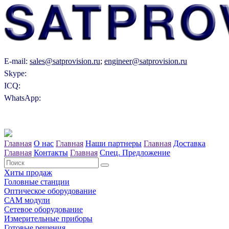
E-mail:
sales@satprovision.ru
;
engineer@satprovision.ru
Skype:
ICQ:
WhatsApp:
Главная
О нас
Главная
Наши партнеры
Главная
Доставка
Главная
Контакты
Главная
Спец. Предложение
Хиты продаж
Головные станции
Оптическое оборудование
САM модули
Сетевое оборудование
Измерительные приборы
Готовые решения