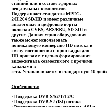
станций или в составе эфирных
вещательных комплексов.
Поддерживает стандарты MPEG-
2/H.264 SD/HD и имеет различные
аналоговые и цифровые порты
включая CVBS, AES/EBU, SD-SDI и
другие. Данная серия оборудования
также может использовать
понижающую конверсию HD потока и
смену соотношения сторон кадра для
HD программ с целью формирования
видеосигнала совместимого с прочими
каналами в
сети.
Устанавливается
в
стандартную
19
дюй
Особенности:
· Поддержка DVB-S/S2/T/T2/C
· Поддержка DVB-S2 (ISI) потока
· Резервирование между тюнером, ASI и