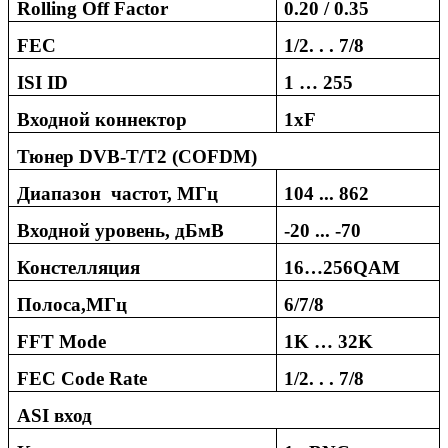
Rolling Off Factor
0.20 / 0.35
FEC
1/2. . . 7/8
ISI ID
1 … 255
Входной коннектор
1
x
F
Тюнер
DVB
-
T
/
T
2 (
COFDM
)
Диапазон частот, МГц
104
...
862
Входной уровень, дБмВ
-2
0
... -
70
Констелляция
16…256QAM
Полоса,МГц
6/7/8
FFT Mode
1K … 32K
FEC Code Rate
1/2. . . 7/8
ASI
вход