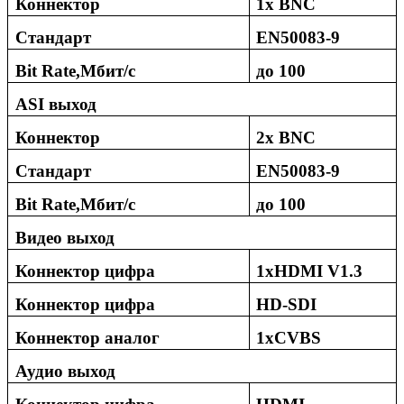
Коннектор
1
x BNC
Стандарт
EN50083-9
Bit Rate
,Мбит/с
до 100
ASI
выход
Коннектор
2
x BNC
Стандарт
EN50083-9
Bit Rate,Мбит/с
до 100
Видео выход
Коннектор
цифра
1
xHDMI V1.3
Коннектор цифра
HD-SDI
Коннектор аналог
1
xCVBS
Аудио выход