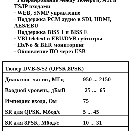
TS/IP входами
· WEB, SNMP управление
· Поддержка PCM аудио в SDI, HDMI,
AES/EBU
· Поддержка BISS 1 и BISS E
· VBI teletext и EBU/DVB субтитры
· Eb/No & BER мониторинг
·
Обновление
ПО
через
USB
Тюнер
DVB-S/S2 (QPSK,8PSK)
Диапазон частот, МГц
950 ... 2150
Входной уровень, дБмВ
-
2
5 ... -
6
5
Импеданс входа, Ом
75
SR для QPSK, Мбод/с
5 ... 45
SR для 8PSK, Мбод/с
10 ... 31