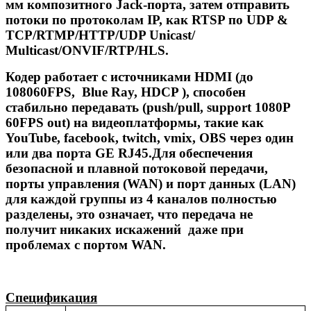
мм композитного Jack-порта, затем отправить
потоки по протоколам IP, как RTSP по UDP &
TCP/RTMP/HTTP/UDP Unicast/
Multicast/ONVIF/RTP/HLS.
Кодер работает с источниками HDMI (до
108060FPS,
B
lue
R
ay, HDCP ), способен
стабильно передавать (push/pull, support 1080P
60FPS out) на видеоплатформы, такие как
YouTube, facebook, twitch, vmix, OBS через один
или два порта
GE
RJ45.
Для обеспечения
безопасной и плавной потоковой передачи,
порты управления (WAN) и порт данных (LAN)
для каждой группы из 4 каналов полностью
разделены, это означает, что передача не
получит никаких искажений даже при
проблемах с портом WAN.
Спецификация