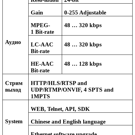
Gain
0-255 Adjustable
MPEG-
48
…
320 kbps
1
Bit-rate
Аудио
LC-AAC
48 … 320 kbps
Bit-rate
HE-AAC
48 …
128
kbps
Bit-rate
Стрим
HTTP/HLS/RTSP and
выход
UDP/RTMP/ONVIF, 4 SPTS and
1MPTS
WEB, Telnet, API, SDK
System
Chinese and English language
Ethernet software upgrade