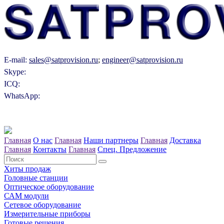
E-mail:
sales@satprovision.ru
;
engineer@satprovision.ru
Skype:
ICQ:
WhatsApp:
Главная
О нас
Главная
Наши партнеры
Главная
Доставка
Главная
Контакты
Главная
Спец. Предложение
Хиты продаж
Головные станции
Оптическое оборудование
САM модули
Сетевое оборудование
Измерительные приборы
Готовые решения