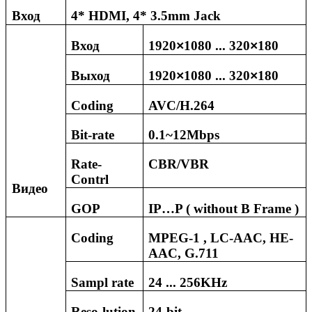
Вход
4*
HDMI, 4* 3.5mm Jack
Вход
1920
1080 ...
3
20
180
×
×
Выход
1920
1080 ...
320
180
×
×
Сoding
AVC/H.264
Bit-rate
0.1~12Mbps
Rate-
CBR/VBR
Contrl
Видео
GOP
IP…P ( without B Frame )
С
oding
MPEG-1 , LC-AAC, HE-
AAC, G.711
Sampl rate
24 ... 256KHz
Reso
-
lution
24-bit