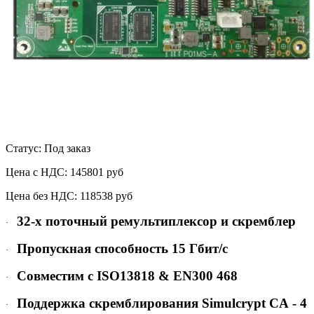
Статус: Под заказ
Цена с НДС:
145801 руб
Цена без НДС:
118538 руб
32-х поточный ремультиплексор и скремблер
·
Пропускная способность 15 Гбит/с
·
Совместим с ISO13818 & EN300 468
·
Поддержка скремблирования Simulcrypt
CA
- 4
·