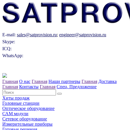
E-mail:
sales@satprovision.ru
;
engineer@satprovision.ru
Skype:
ICQ:
WhatsApp:
Главная
О нас
Главная
Наши партнеры
Главная
Доставка
Главная
Контакты
Главная
Спец. Предложение
Хиты продаж
Головные станции
Оптическое оборудование
САM модули
Сетевое оборудование
Измерительные приборы
Готовые решения