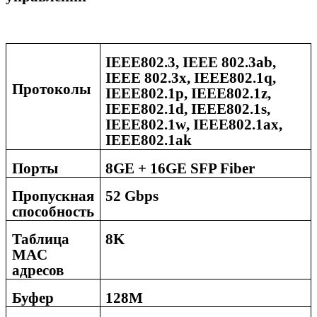
IEEE
802.3
,
IEEE
802.3
ab
,
IEEE
802.3
x
,
IEEE
802.1
q
,
Протоколы
IEEE
802.1
p
,
IEEE
802.1
z
,
IEEE
802.1
d
,
IEEE
802.1
s
,
IEEE
802.1
w
,
IEEE
802.1
ax
,
IEEE
802.1
ak
Порты
8G
E +
16
GE SFP Fiber
Пропускная
52 Gbps
способность
Таблица
8
K
MAC
адресов
Буфер
128
M