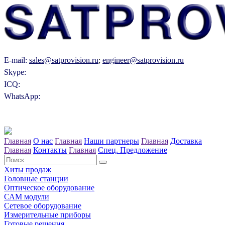
E-mail:
sales@satprovision.ru
;
engineer@satprovision.ru
Skype:
ICQ:
WhatsApp:
Главная
О нас
Главная
Наши партнеры
Главная
Доставка
Главная
Контакты
Главная
Спец. Предложение
Хиты продаж
Головные станции
Оптическое оборудование
САM модули
Сетевое оборудование
Измерительные приборы
Готовые решения