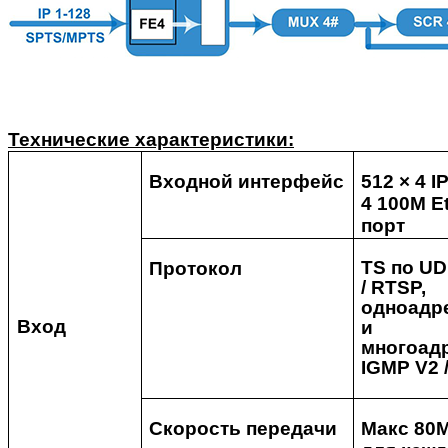
Технические характеристики:
Входной интерфейс
512 × 4 I
4 100M Et
порт
TS по UD
Протокол
/ RTSP,
одноадр
Вход
и
многоад
IGMP V2 
Скорость передачи
Макс 80