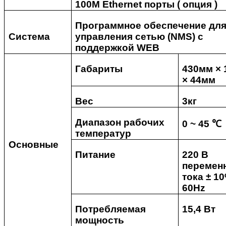
100M Ethernet порты ( опция )
Программное обеспечение дл
Система
управления сетью (NMS) с
поддержкой WEB
Габариты
430мм ×
× 44мм
Вес
3кг
Диапазон рабочих
0 ~ 45 ℃
температур
Основные
Питание
220 В
перемен
тока ± 10
60Hz
Потребляемая
15,4 Вт
мощность