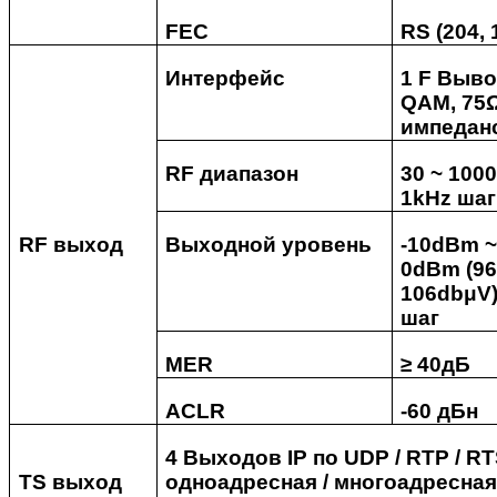
FEC
RS (204, 
Интерфейс
1 F Выво
QAM, 75
импедан
RF
диапазон
30 ~ 100
1kHz шаг
RF
выход
Выходной уровень
-10dBm ~
0dBm (96
106dbμV)
шаг
MER
≥ 40дБ
ACLR
-60 дБн
4 Выходов IP по UDP / RTP / RT
TS
выход
одноадресная / многоадресная