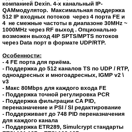
компанией Dexin. 4-х канальный
IP
-
QAM
модулятор. Максимальная поддержка
512 IP входных потоков через 4 порта FE и
4 не смежные частоты в диапазоне 30MHz ~
1000MHz через RF выход . Опционально
возможен выход 4IP SPTS/MPTS потоков
через Data порт в формате UDP/RTP.
Особенности:
- 4 FE порта для приёма.
- Поддержка до 512 каналов TS по UDP / RTP,
одноадресных и многоадресных, IGMP v2 \
v3
- Макс 80Mbps для каждого входа FE
- Поддержка точной регулировка
PCR
- Поддержка фильтрации CA PID,
переназначение и PSI / SI редактирование
- Поддерживает до 748
PID
переназначения
для каждого канала
- Поддержка ETR289, Simulcrypt стандарты