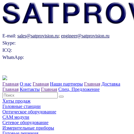
E-mail:
sales@satprovision.ru
;
engineer@satprovision.ru
Skype:
ICQ:
WhatsApp:
Главная
О нас
Главная
Наши партнеры
Главная
Доставка
Главная
Контакты
Главная
Спец. Предложение
Хиты продаж
Головные станции
Оптическое оборудование
САM модули
Сетевое оборудование
Измерительные приборы
Готовые решения