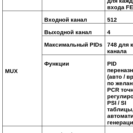
для кажд
входа F
Входной канал
512
Выходной канал
4
Максимальный
PIDs
748 для 
канала
Функции
PID
переназ
MUX
(авто / 
по желан
PCR точ
регулиро
PSI / SI
таблицы
автомат
генерац