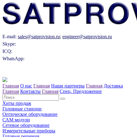
E-mail:
sales@satprovision.ru
;
engineer@satprovision.ru
Skype:
ICQ:
WhatsApp:
Главная
О нас
Главная
Наши партнеры
Главная
Доставка
Главная
Контакты
Главная
Спец. Предложение
Хиты продаж
Головные станции
Оптическое оборудование
САM модули
Сетевое оборудование
Измерительные приборы
Готовые решения