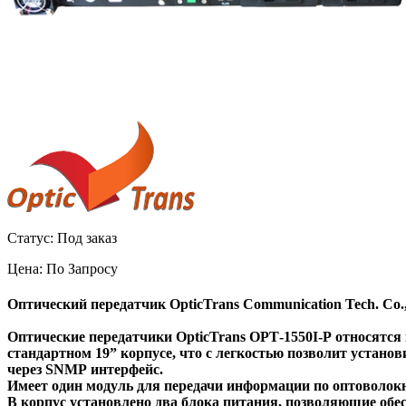
Статус: Под заказ
Цена:
По Запросу
Оптический
передатчик
OpticTrans Communication Tech. Co
Оптические передатчики
OpticTrans
OPT
-1550
I
-
P
относятся
стандартном 19” корпусе, что с легкостью позволит устано
через
SNMP
интерфейс.
Имеет один модуль для передачи информации по оптоволокн
В корпус установлено два блока питания, позволяющие обе