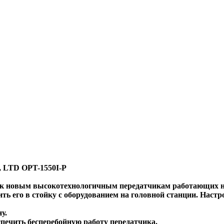
., LTD OPT-1550I-P
 к новым высокотехнологичным передатчикам работающих н
вить его в стойку с оборудованием на головной станции. Нас
у.
спечить бесперебойную работу передатчика.