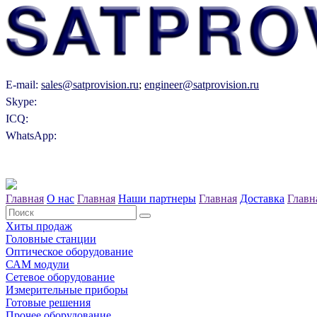
E-mail:
sales@satprovision.ru
;
engineer@satprovision.ru
Skype:
ICQ:
WhatsApp:
Главная
О нас
Главная
Наши партнеры
Главная
Доставка
Главн
Хиты продаж
Головные станции
Оптическое оборудование
САM модули
Сетевое оборудование
Измерительные приборы
Готовые решения
Прочее оборудование