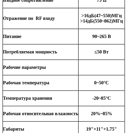
Входное сопротивление
75 Ω
>16дБ(47~550)МГц
Отражение по
RF входу
>14дБ(550~862)МГц
Питание
90~265 В
Потребляемая мощность
≤50 Вт
Рабочие параметры
Рабочая температура
0~50
°
С
Температура хранения
-20~85
°
С
Рабочая относительная влажность
20%~85%
Габариты
19
"
×11
"
×1.75
"