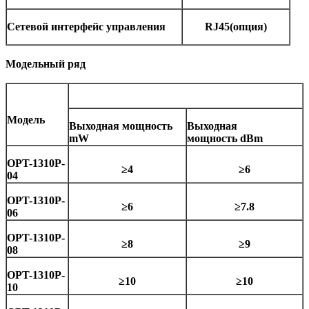
Сетевой интерфейс управления
RJ45(опция)
Модельный ряд
Модель
Выходная мощность
Выходная
mW
мощность dBm
OPT-1310P-
≥4
≥6
04
OPT-1310P-
≥6
≥7.8
06
OPT-1310P-
≥8
≥9
08
OPT-1310P-
≥10
≥10
10