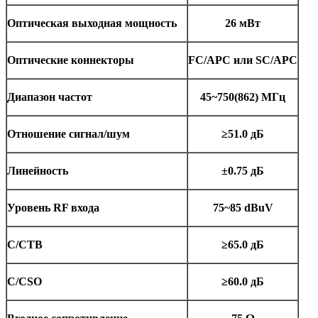
Оптическая выходная мощность
26 мВт
Оптические коннекторы
FC
/
APC
или
SC
/
APC
Диапазон частот
45~750(862) МГц
Отношение сигнал/шум
≥51.0 дБ
Линейность
±0.75 дБ
Уровень RF входа
75~85
dBuV
C/CTB
≥65.0 дБ
C/CSO
≥60.0 дБ