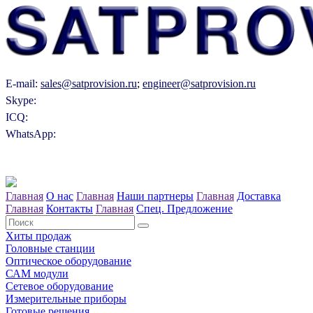
E-mail:
sales@satprovision.ru
;
engineer@satprovision.ru
Skype:
ICQ:
WhatsApp:
Главная
О нас
Главная
Наши партнеры
Главная
Доставка
Главная
Контакты
Главная
Спец. Предложение
Хиты продаж
Головные станции
Оптическое оборудование
САM модули
Сетевое оборудование
Измерительные приборы
Готовые решения