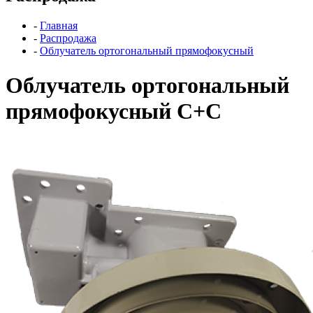
-
Главная
-
Распродажа
-
Облучатель ортогональный прямофокусный
Облучатель ортогональный
прямофокусный С+С