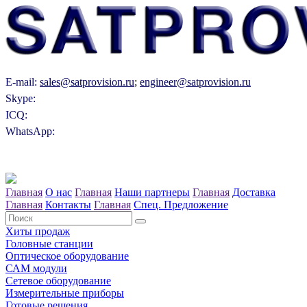
E-mail:
sales@satprovision.ru
;
engineer@satprovision.ru
Skype:
ICQ:
WhatsApp:
Главная
О нас
Главная
Наши партнеры
Главная
Доставка
Главная
Контакты
Главная
Спец. Предложение
Хиты продаж
Головные станции
Оптическое оборудование
САM модули
Сетевое оборудование
Измерительные приборы
Готовые решения